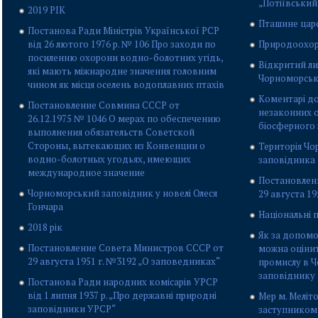
„Потіївський
2019 РІК
Пташине цар
Постанова Ради Міністрів Української РСР
від 26 лютого 1976 р. № 106 Про заходи по
Природоохор
посиленню охорони водно-болотних угідь,
Відкритий ли
які мають міжнародне значення головним
Чорноморськ
чином як місця оселень водоплавних птахів
Коментарі до
Постановление Совмина СССР от
незаконних о
26.12.1975 № 1046 О мерах по обеспечению
біосферного
выполнения обязательств Советской
Стороны, вытекающих из Конвенции о
Територія Ч
водно-болотных угодьях, имеющих
заповідника
международное значение
Постановлен
Чорноморський заповідник у новелі Олеся
29 августа 1
Гончара
Національні 
2018 рік
Як за допомо
Постановление Совета Министров СССР от
можна оціни
29 августа 1951 г. №3192 „О заповедниках“
промислу в 
заповіднику
Постанова Ради народних комісарів УРСР
від 1 липня 1937 р. „Про державні природні
Мер м. Меліто
заповідники УРСР“
заступником