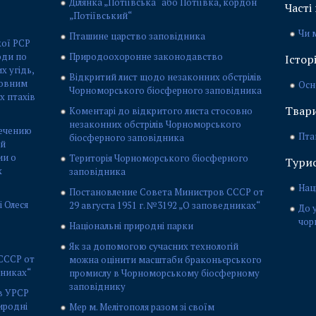
Ділянка „Потіївська“ або Потіївка, кордон
Часті
„Потіївський“
Чи 
Пташине царство заповідника
кої РСР
оди по
Природоохоронне законодавство
Істор
 угідь,
Відкритий лист щодо незаконних обстрілів
ловним
Осн
Чорноморського біосферного заповідника
х птахів
Твари
Коментарі до відкритого листа стосовно
незаконних обстрілів Чорноморського
печению
Пта
біосферного заповідника
ой
ии о
Територія Чорноморського біосферного
Тури
х
заповідника
Нац
Постановление Совета Министров СССР от
 Олеся
29 августа 1951 г. №3192 „О заповедниках“
До 
чор
Національні природні парки
Як за допомогою сучасних технологій
СССР от
можна оцінити масштаби браконьєрського
дниках“
промислу в Чорноморському біосферному
заповіднику
в УРСР
риродні
Мер м. Мелітополя разом зі своїм