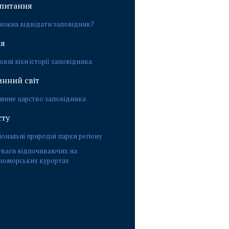
 питання
можна відвідати заповідник?
ія
овні віхи історії заповідника
нний світ
шине царство заповідника
сту
іональні природні парки регіону
уваги відпочиваючих на
номорських курортах