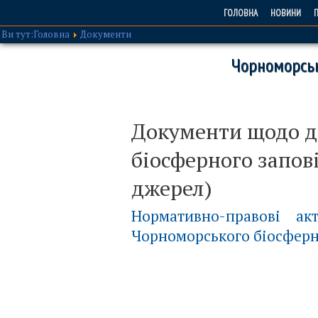
ГОЛОВНА
НОВИНИ
П
Ви тут:
Головна
Документи
Чорноморськ
Документи щодо д
біосферного запов
джерел)
Нормативно-правові ак
Чорноморського біосферн