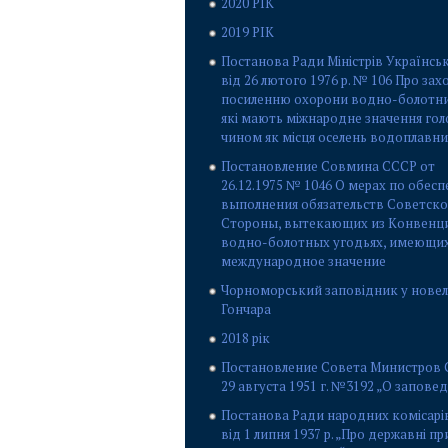
2020 РІК
2019 РІК
Постанова Ради Міністрів Українсь
від 26 лютого 1976 р. № 106 Про зах
посиленню охорони водно-болотних
які мають міжнародне значення го
чином як місця оселень водоплавни
Постановление Совмина СССР от
26.12.1975 № 1046 О мерах по обес
выполнения обязательств Советск
Стороны, вытекающих из Конвенц
водно-болотных угодьях, имеющи
международное значение
Чорноморський заповідник у новелі
Гончара
2018 рік
Постановление Совета Министров 
29 августа 1951 г. №3192 „О запове
Постанова Ради народних комісарі
від 1 липня 1937 р. „Про державні п