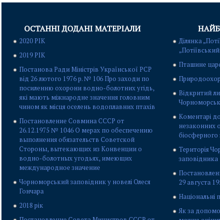
ОСТАННІ ДОДАНІ МАТЕРІАЛИ
НАЙБ
2020 РІК
Ділянка „Поті
„Потіївський
2019 РІК
Пташине цар
Постанова Ради Міністрів Української РСР
від 26 лютого 1976 р. № 106 Про заходи по
Природоохор
посиленню охорони водно-болотних угідь,
Відкритий ли
які мають міжнародне значення головним
Чорноморськ
чином як місця оселень водоплавних птахів
Коментарі до
Постановление Совмина СССР от
незаконних о
26.12.1975 № 1046 О мерах по обеспечению
біосферного
выполнения обязательств Советской
Стороны, вытекающих из Конвенции о
Територія Ч
водно-болотных угодьях, имеющих
заповідника
международное значение
Постановлен
Чорноморський заповідник у новелі Олеся
29 августа 1
Гончара
Національні 
2018 рік
Як за допомо
Постановление Совета Министров СССР от