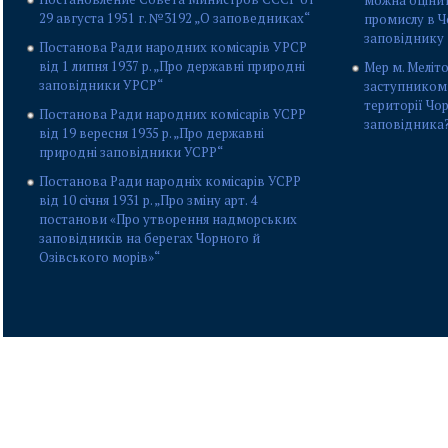
можна оціни
29 августа 1951 г. №3192 „О заповедниках“
промислу в 
заповіднику
Постанова Ради народних комісарів УРСР
від 1 липня 1937 р. „Про державні природні
Мер м. Меліто
заповідники УРСР“
заступником
території Чо
Постанова Ради народних комісарів УСРР
заповідника
від 19 вересня 1935 р. „Про державні
природні заповідники УСРР“
Постанова Ради народніх комісарів УСРР
від 10 січня 1931 р. „Про зміну арт. 4
постанови «Про утворення надморських
заповідників на берегах Чорного й
Озівського морів»“