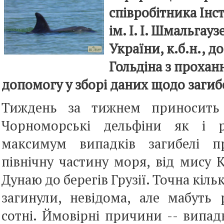
співробітника Інст
ім. І. І. Шмальгау
України, к.б.н., д
Гольдіна з прохан
допомогу у зборі даних щодо загибе
Тиждень за тижнем приносить 
Чорноморські дельфіни як і р
максимум випадків загибелі п
північну частину моря, від мису К
Дунаю до берегів Грузії. Точна кіль
загинули, невідома, але мабуть 
сотні. Ймовірні причини -- випад