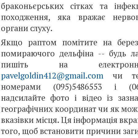
браконьєрських сітках та інфек
походження, яка вражає нерво
органи слуху.
Якщо раптом помітите на берез
помираючого дельфіна -- будь ла
пишіть на електрон
pavelgoldin412@gmail.com
чи тел
номерами (095)5486553 і (06
надсилайте фото і відео із зазн
географічних координат чи як мож
вказівки місця. Ця інформація вкра
того, щоб встановити причини заги