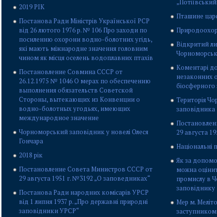
„Потіївський
2019 РІК
Пташине цар
Постанова Ради Міністрів Української РСР
від 26 лютого 1976 р. № 106 Про заходи по
Природоохор
посиленню охорони водно-болотних угідь,
Відкритий ли
які мають міжнародне значення головним
Чорноморськ
чином як місця оселень водоплавних птахів
Коментарі до
Постановление Совмина СССР от
незаконних о
26.12.1975 № 1046 О мерах по обеспечению
біосферного
выполнения обязательств Советской
Стороны, вытекающих из Конвенции о
Територія Ч
водно-болотных угодьях, имеющих
заповідника
международное значение
Постановлен
Чорноморський заповідник у новелі Олеся
29 августа 1
Гончара
Національні 
2018 рік
Як за допомо
Постановление Совета Министров СССР от
можна оціни
29 августа 1951 г. №3192 „О заповедниках“
промислу в 
заповіднику
Постанова Ради народних комісарів УРСР
від 1 липня 1937 р. „Про державні природні
Мер м. Меліто
заповідники УРСР“
заступником