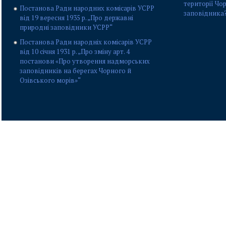
території Чо
Постанова Ради народних комісарів УСРР
заповідника
від 19 вересня 1935 р. „Про державні
природні заповідники УСРР“
Постанова Ради народніх комісарів УСРР
від 10 січня 1931 р. „Про зміну арт. 4
постанови «Про утворення надморських
заповідників на берегах Чорного й
Озівського морів»“