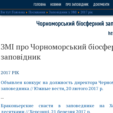
ГОЛОВНА
НОВИНИ
ПРО ЗАПОВІДНИК
ДОКУМЕНТИ
Ви тут:
Головна
Посилання
Заповідник у ЗМІ
2017 рік
Чорноморський біосферний зап
ht
ЗМІ про Чорноморський біосфе
заповідник
2017 РІК
Объявлен конкурс на должность директора Черно
заповедника // Южные вести, 20 лютого 2017 р.
...
Браконьерские снасти в заповеднике на 
десятками // Херсонці, 21 березня 2017 р.