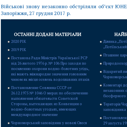
Військові знову незаконно обстріляли об’єкт ЮН
Запоріжжя, 27 грудня 2017 р.
ОСТАННІ ДОДАНІ МАТЕРІАЛИ
НАЙБ
2020 РІК
Ділянка „Поті
„Потіївський
2019 РІК
Пташине цар
Постанова Ради Міністрів Української РСР
від 26 лютого 1976 р. № 106 Про заходи по
Природоохор
посиленню охорони водно-болотних угідь,
Відкритий ли
які мають міжнародне значення головним
Чорноморськ
чином як місця оселень водоплавних птахів
Коментарі до
Постановление Совмина СССР от
незаконних о
26.12.1975 № 1046 О мерах по обеспечению
біосферного
выполнения обязательств Советской
Стороны, вытекающих из Конвенции о
Територія Ч
водно-болотных угодьях, имеющих
заповідника
международное значение
Постановлен
Чорноморський заповідник у новелі Олеся
29 августа 1