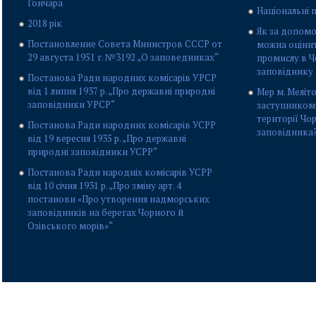
Гончара
Національні 
2018 рік
Як за допомо
Постановление Совета Министров СССР от
можна оціни
29 августа 1951 г. №3192 „О заповедниках“
промислу в 
заповіднику
Постанова Ради народних комісарів УРСР
від 1 липня 1937 р. „Про державні природні
Мер м. Меліто
заповідники УРСР“
заступником
території Чо
Постанова Ради народних комісарів УСРР
заповідника
від 19 вересня 1935 р. „Про державні
природні заповідники УСРР“
Постанова Ради народніх комісарів УСРР
від 10 січня 1931 р. „Про зміну арт. 4
постанови «Про утворення надморських
заповідників на берегах Чорного й
Озівського морів»“