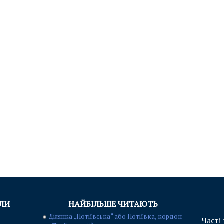
АЛИ
НАЙБІЛЬШЕ ЧИТАЮТЬ
Ділянка „Потіївська“ або Потіївка, кордон
Часті