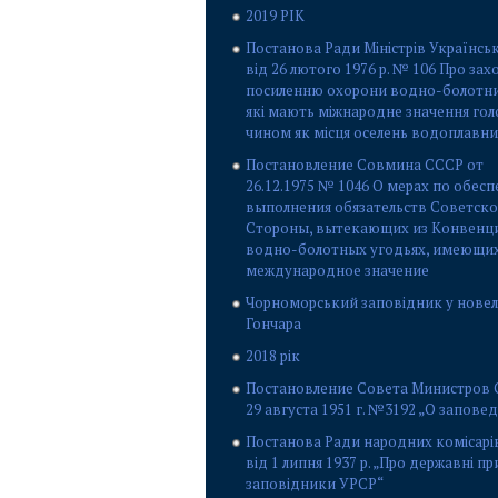
2019 РІК
Постанова Ради Міністрів Українсь
від 26 лютого 1976 р. № 106 Про зах
посиленню охорони водно-болотних
які мають міжнародне значення го
чином як місця оселень водоплавни
Постановление Совмина СССР от
26.12.1975 № 1046 О мерах по обес
выполнения обязательств Советск
Стороны, вытекающих из Конвенц
водно-болотных угодьях, имеющи
международное значение
Чорноморський заповідник у новелі
Гончара
2018 рік
Постановление Совета Министров 
29 августа 1951 г. №3192 „О запове
Постанова Ради народних комісарі
від 1 липня 1937 р. „Про державні п
заповідники УРСР“