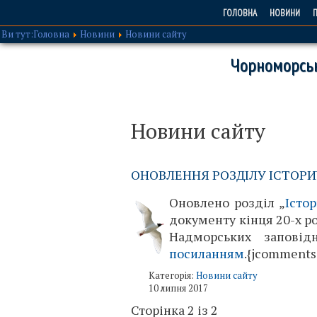
ГОЛОВНА
НОВИНИ
П
Ви тут:
Головна
Новини
Новини сайту
Чорноморськ
Новини сайту
ОНОВЛЕННЯ РОЗДІЛУ ІСТОР
Оновлено розділ „
Істо
документу кінця 20-х ро
Надморських запові
посиланням
.{jcomments
Категорія:
Новини сайту
10 липня 2017
Сторінка 2 із 2