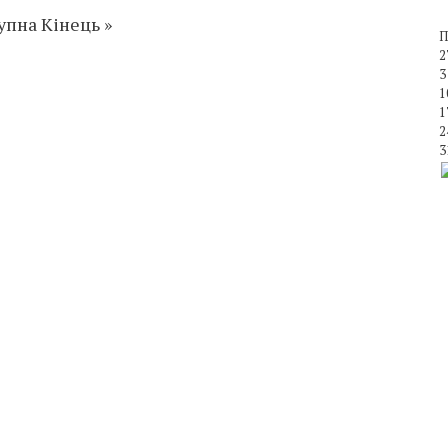
упна
Кінець
»
П
2
3
1
1
2
3