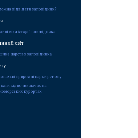
можна відвідати заповідник?
ія
овні віхи історії заповідника
нний світ
шине царство заповідника
сту
іональні природні парки регіону
уваги відпочиваючих на
номорських курортах