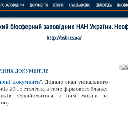
РО ЗАПОВІДНИК
ДОКУМЕНТИ
ІСТОРІЯ
КРАЄЗНАВСТВО
БІБЛІОТЕКА
ПОСИЛ
ий біосферний заповідник НАН України. Неоф
http://bsbr.ks.ua/
ИЧНИХ ДОКУМЕНТІВ
ричні документи
“. Додано скан унікального
ків 20-го століття, а саме фірмового бланку
дників. Ознайомитися з ним можна за
 on}