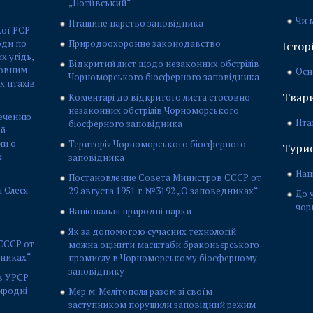
„Потіївський“
Чи 
Пташине царство заповідника
кої РСР
оди по
Природоохоронне законодавство
Істор
 угідь,
Відкритий лист щодо незаконних обстрілів
ловним
Осн
Чорноморського біосферного заповідника
х птахів
Твари
Коментарі до відкритого листа стосовно
незаконних обстрілів Чорноморського
печению
Пта
біосферного заповідника
ой
ии о
Територія Чорноморського біосферного
Тури
х
заповідника
Нац
Постановление Совета Министров СССР от
 Олеся
29 августа 1951 г. №3192 „О заповедниках“
До 
чор
Національні природні парки
Як за допомогою сучасних технологій
СССР от
можна оцінити масштаби браконьєрського
дниках“
промислу в Чорноморському біосферному
заповіднику
в УРСР
риродні
Мер м. Мелітополя разом зі своїм
заступником порушили заповідний режим